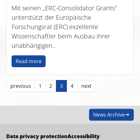
Mit seinen „ERC-Consolidator Grants"
unterstützt der Europäische
Forschungsrat (ERC) exzellente
Wissenschaftler beim Ausbau ihrer
unabhängigen…
Read more
previous
1
2
3
4
next
News Archive
Data privacy protection
Accessibility