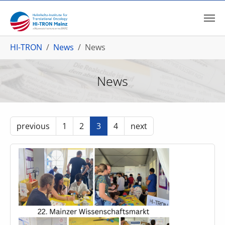
Skip to main content
You are here:
HI-TRON
News
News
News
previous
1
2
3
4
next